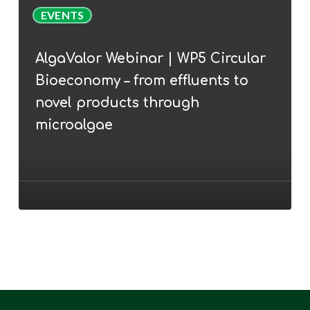
AlgaValor
EVENTS
Webinar
|
AlgaValor Webinar | WP5 Circular
WP5
Bioeconomy – from effluents to
Circular
Bioeconomy
novel products through
–
microalgae
from
effluents
to
novel
products
through
microalgae