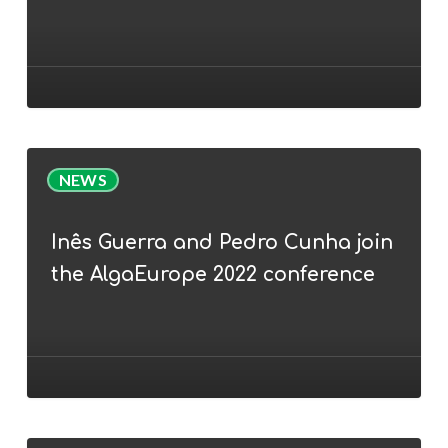
microalgae
for
animal
nutrition
(feed)
Inês
NEWS
Guerra
and
Inês Guerra and Pedro Cunha join
Pedro
the AlgaEurope 2022 conference
Cunha
join
the
AlgaEurope
2022
conference