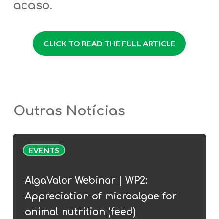
acaso.
CLICK TO READ THE FULL ARTICLE
Outras Notícias
AlgaValor
EVENTS
Webinar
|
AlgaValor Webinar | WP2:
WP2:
Appreciation of microalgae for
Appreciation
of
animal nutrition (feed)