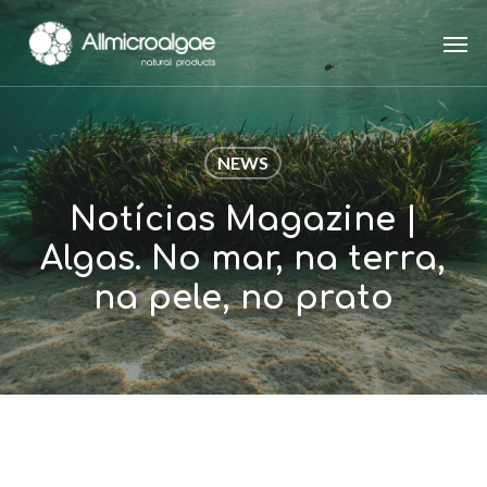
Skip
Men
to
main
content
NEWS
Notícias Magazine |
Algas. No mar, na terra,
na pele, no prato