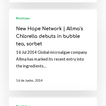
New
Hope
Notícias
Network
New Hope Network | Allma’s
|
Chlorella debuts in bubble
Allma’s
tea, sorbet
Chlorella
16 Jul 2014 Global microalgae company
debuts
Allma has marked its recent entry into
in
the ingredients…
bubble
tea,
sorbet
16 de Junho, 2014
Região