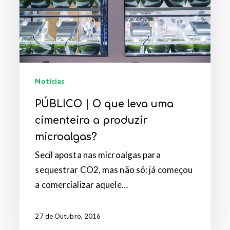
leva
uma
cimenteira
a
produzir
microalgas?
Notícias
PÚBLICO | O que leva uma
cimenteira a produzir
microalgas?
Secil aposta nas microalgas para
sequestrar CO2, mas não só: já começou
a comercializar aquele…
27 de Outubro, 2016