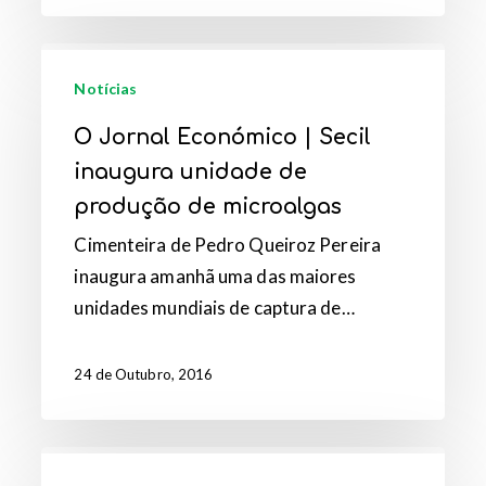
O
Jornal
Notícias
Económico
O Jornal Económico | Secil
|
inaugura unidade de
Secil
produção de microalgas
inaugura
Cimenteira de Pedro Queiroz Pereira
unidade
inaugura amanhã uma das maiores
de
unidades mundiais de captura de…
produção
de
microalgas
24 de Outubro, 2016
Food