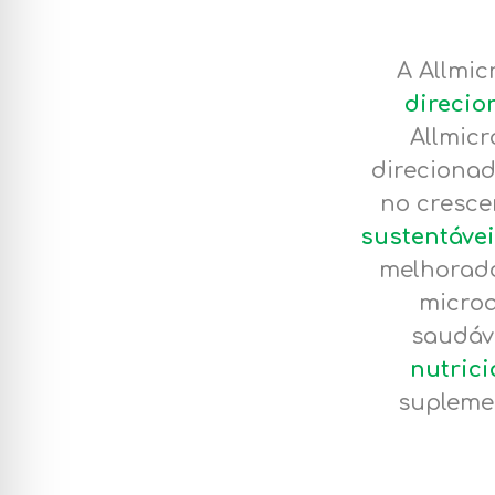
A Allmic
direcio
Allmicr
direcionad
no cresc
sustentávei
melhorad
microa
saudáve
nutrici
suplemen