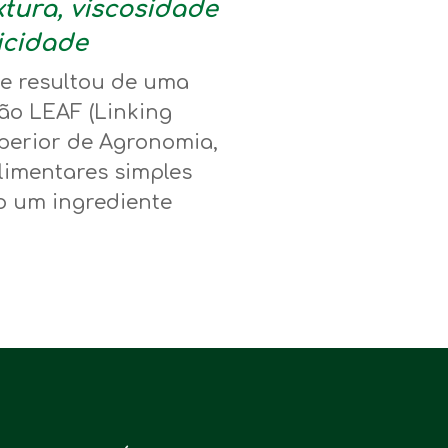
tura, viscosidade
icidade
ue resultou de uma
ção LEAF (Linking
uperior de Agronomia,
alimentares simples
 um ingrediente