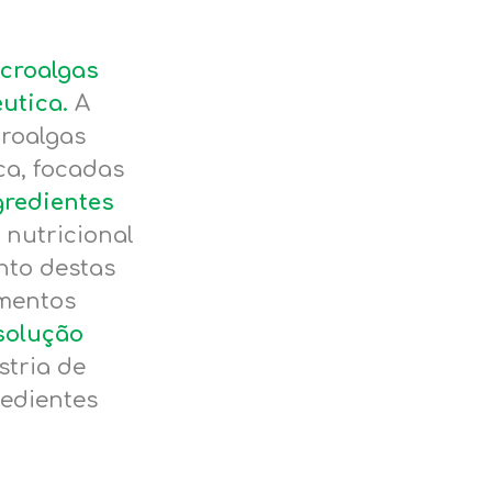
croalgas
êutica.
A
croalgas
ca, focadas
gredientes
e nutricional
nto destas
imentos
solução
stria de
redientes