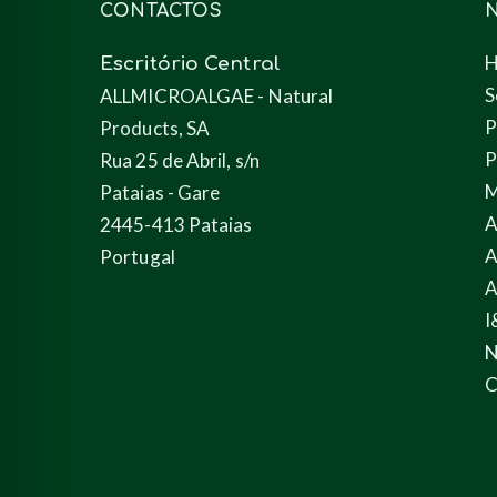
CONTACTOS
Escritório Central
S
ALLMICROALGAE - Natural
P
Products, SA
P
Rua 25 de Abril, s/n
M
Pataias - Gare
A
2445-413 Pataias
A
Portugal
A
I
N
C