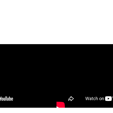
rshipsInAKitchen | Mu