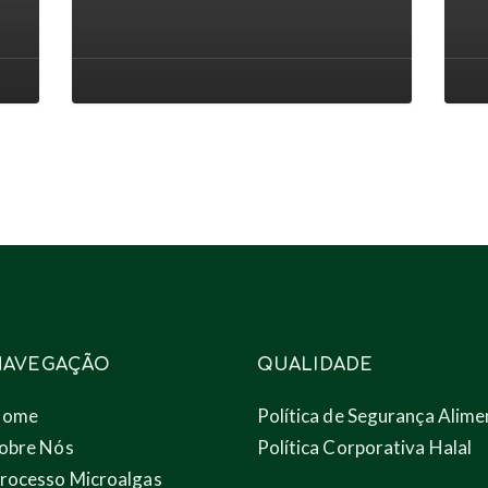
conferência
eflue
AlgaEurope
aos
2022
novo
prod
atra
das
micr
NAVEGAÇÃO
QUALIDADE
Home
Política de Segurança Alime
obre Nós
Política Corporativa Halal
rocesso Microalgas