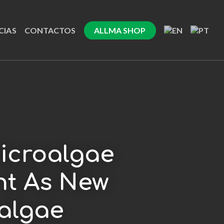
CIAS
CONTACTOS
ALLMA SHOP
microalgae
nt As New
oalgae