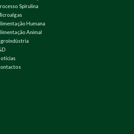
rocesso Spirulina
icroalgas
limentação Humana
limentação Animal
groindústria
&D
otícias
ontactos