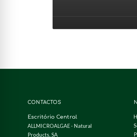
nutrição
animal
(ração)
CONTACTOS
Escritório Central
S
ALLMICROALGAE - Natural
P
Products, SA