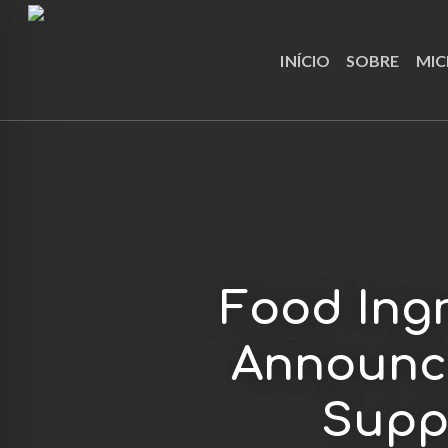
Skip
to
INÍCIO
SOBRE
MIC
main
content
Food Ingr
Announce
Suppl