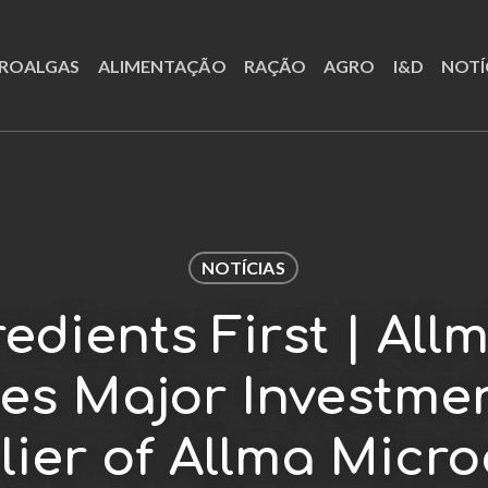
ROALGAS
ALIMENTAÇÃO
RAÇÃO
AGRO
I&D
NOTÍ
NOTÍCIAS
edients First | All
s Major Investme
ier of Allma Micr