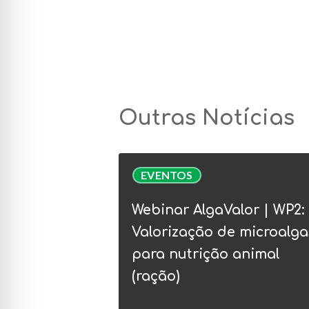
Outras Notícias
Webinar
EVENTOS
AlgaValor
|
Webinar AlgaValor | WP2:
WP2:
Valorização de microalga
Valorização
para nutrição animal
de
(ração)
microalgas
para