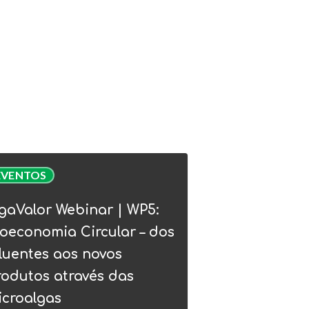
Valor
EVENTOS
nar
gaValor Webinar | WP5:
:
oeconomia Circular – dos
conomia
luentes aos novos
lar
rodutos através das
icroalgas