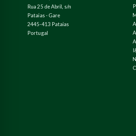
P
Rua 25 de Abril, s/n
M
Pataias - Gare
A
2445-413 Pataias
A
Portugal
A
I
N
C