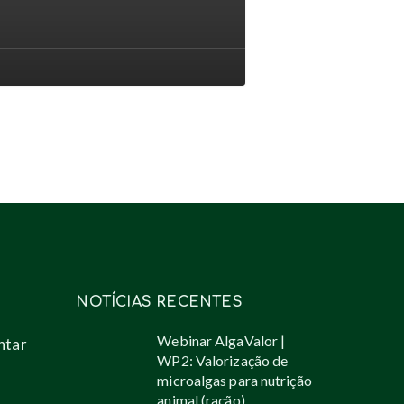
ntes
s
utos
vés
oalgas
NOTÍCIAS RECENTES
Webinar AlgaValor |
ntar
WP2: Valorização de
microalgas para nutrição
animal (ração)