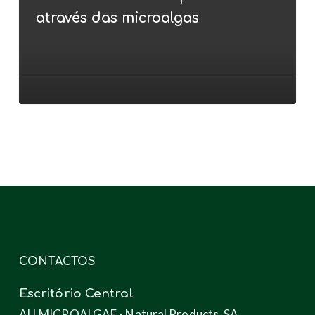
–
através das microalgas
dos
efluentes
aos
novos
produtos
através
das
microalgas
CONTACTOS
Escritório Central
ALLMICROALGAE - Natural Products, SA