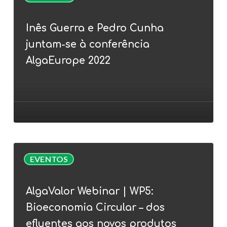
Guerra
e
Inês Guerra e Pedro Cunha
Pedro
juntam-se à conferência
Cunha
juntam-
AlgaEurope 2022
se
à
conferência
AlgaEurope
2022
AlgaValor
EVENTOS
Webinar
|
AlgaValor Webinar | WP5:
WP5:
Bioeconomia Circular – dos
Bioeconomia
Circular
efluentes aos novos produtos