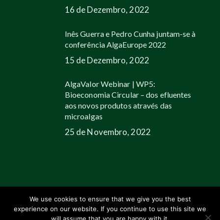
16 de Dezembro, 2022
Inês Guerra e Pedro Cunha juntam-se à
conferência AlgaEurope 2022
15 de Dezembro, 2022
AlgaValor Webinar | WP5:
Bioeconomia Circular – dos efluentes
aos novos produtos através das
microalgas
25 de Novembro, 2022
We use cookies to ensure that we give you the best
experience on our website. If you continue to use this site we
© 2026 Allmicroalgae.
Legal Information
|
Web Design by Growme
will assume that you are happy with it.