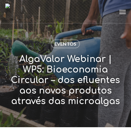
Skip
Men
to
main
content
EVENTOS
AlgaValor Webinar |
WP5: Bioeconomia
Circular – dos efluentes
aos novos produtos
através das microalgas