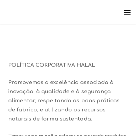
Skip
Men
to
main
content
POLÍTICA CORPORATIVA HALAL
Promovemos a excelência associada à
inovação, à qualidade e à segurança
alimentar, respeitando as boas práticas
de fabrico, e utilizando os recursos
naturais de forma sustentada.
Temos como
colocar no mercado produtos