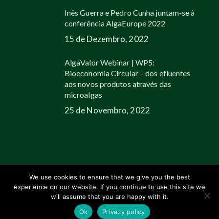
Inês Guerra e Pedro Cunha juntam-se à
conferência AlgaEurope 2022
15 de Dezembro, 2022
AlgaValor Webinar | WP5:
Bioeconomia Circular – dos efluentes
aos novos produtos através das
microalgas
25 de Novembro, 2022
We use cookies to ensure that we give you the best
experience on our website. If you continue to use this site we
© 2026 Allmicroalgae.
Legal Information
|
Web Design by Growme
will assume that you are happy with it.
linkedin
youtube
email
Ok
Privacy policy