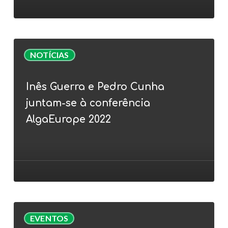
animal
(ração)
Inês
NOTÍCIAS
Guerra
e
Inês Guerra e Pedro Cunha
Pedro
juntam-se à conferência
Cunha
juntam-
AlgaEurope 2022
se
à
conferência
AlgaEurope
2022
AlgaValor
EVENTOS
Webinar