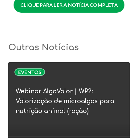
CLIQUE PARA LER A NOTÍCIA COMPLETA
Outras Notícias
Webinar
EVENTOS
AlgaValor
|
Webinar AlgaValor | WP2:
WP2:
Valorização de microalgas para
Valorização
de
nutrição animal (ração)
microalgas
para
nutrição