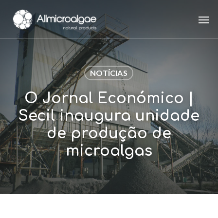
Skip
Men
to
main
content
NOTÍCIAS
O Jornal Económico |
Secil inaugura unidade
de produção de
microalgas