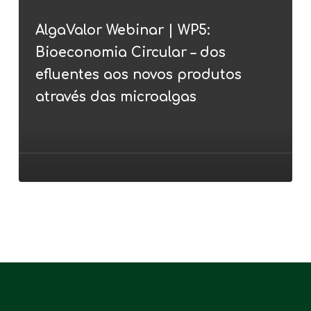
|
AlgaValor Webinar | WP5:
WP5:
Bioeconomia Circular – dos
Bioeconomia
Circular
efluentes aos novos produtos
–
através das microalgas
dos
efluentes
aos
novos
produtos
através
das
microalgas