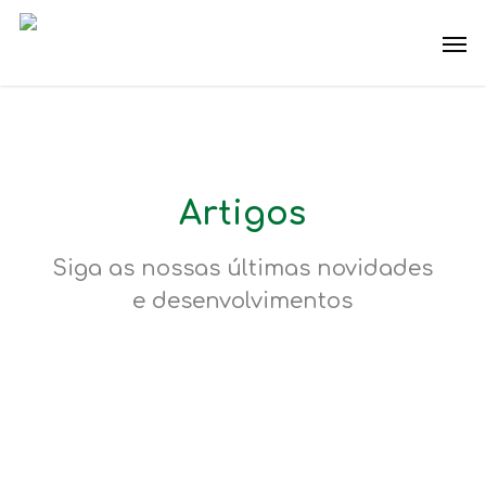
Skip
Men
to
main
content
Artigos
Siga as nossas últimas novidades
e desenvolvimentos