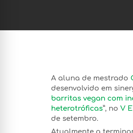
A aluna de mestrado
desenvolvido em siner
barritas vegan com i
heterotróficas
”,
no
V E
de setembro.
Atualmente a termina