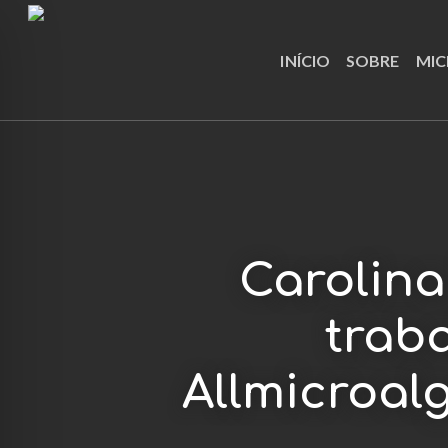
Skip
to
INÍCIO
SOBRE
MIC
main
content
Carolina
trab
Allmicroal