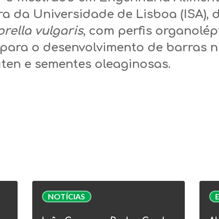
ra da Universidade de Lisboa (ISA),
orella vulgaris
, com perfis organolép
 para o desenvolvimento de barras n
úten
e sementes oleaginosas.
Inês
Alga
NOTÍCIAS
Guerra
Webi
e
|