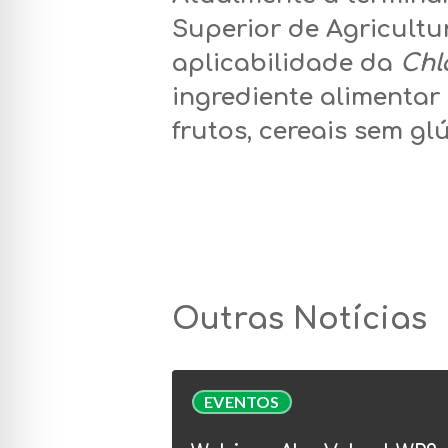
Superior de Agricultu
aplicabilidade da
Chl
ingrediente alimentar
frutos,
cereais
sem gl
Outras Notícias
Webinar
EVENTOS
AlgaValor
|