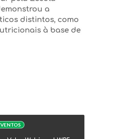
 demonstrou a
ticos distintos, como
utricionais à base de
Valor
EVENTOS
nar