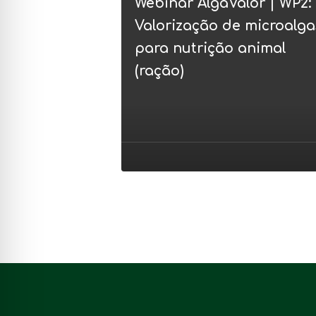
Webinar AlgaValor | WP2:
WP2:
Valorização de microalga
Valorização
para nutrição animal
de
(ração)
microalgas
para
nutrição
animal
(ração)