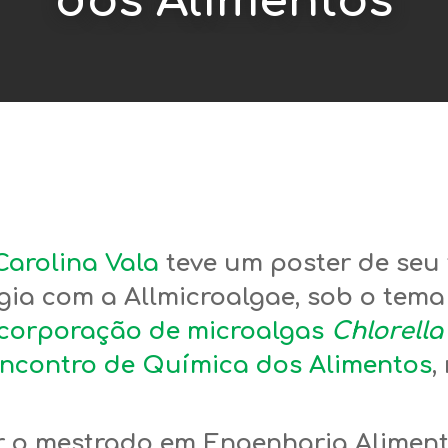
dos Alimentos
Carolina Vala
teve um poster de seu
gia com a Allmicroalgae, sob o tema 
ncorporação de microalgas
Chlorella
ncontro de Química dos Alimentos
,
r o mestrado em Engenharia Aliment