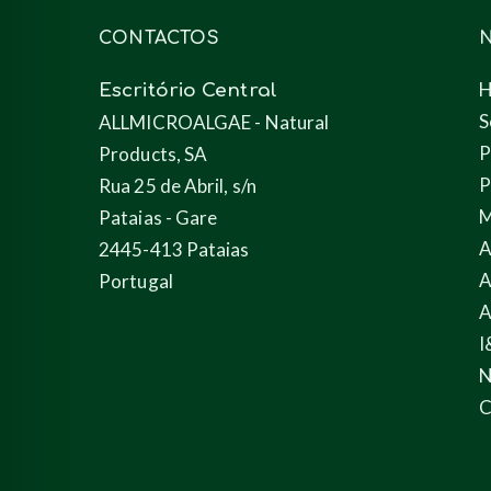
CONTACTOS
Escritório Central
S
ALLMICROALGAE - Natural
P
Products, SA
P
Rua 25 de Abril, s/n
M
Pataias - Gare
A
2445-413 Pataias
A
Portugal
A
I
N
C