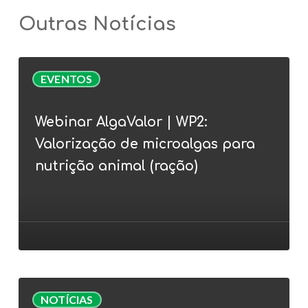
Outras Notícias
Webinar
EVENTOS
AlgaValor
|
Webinar AlgaValor | WP2:
WP2:
Valorização de microalgas para
Valorização
de
nutrição animal (ração)
microalgas
para
nutrição
animal
(ração)
Inês
NOTÍCIAS
Guerra