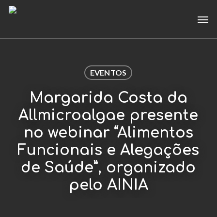
Skip
Men
to
main
content
EVENTOS
Margarida Costa da
Allmicroalgae presente
no webinar “Alimentos
Funcionais e Alegações
de Saúde”, organizado
pelo AINIA