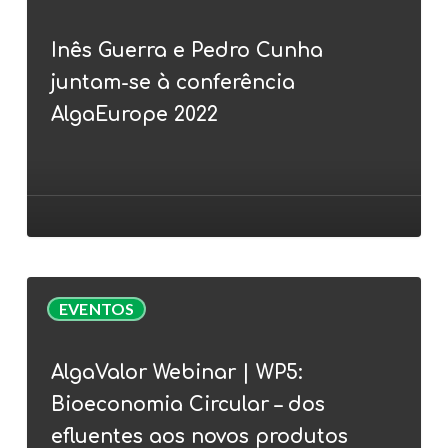
e
Inês Guerra e Pedro Cunha
Pedro
juntam-se à conferência
Cunha
juntam-
AlgaEurope 2022
se
à
conferência
AlgaEurope
2022
AlgaValor
EVENTOS
Webinar
|
AlgaValor Webinar | WP5:
WP5:
Bioeconomia Circular – dos
Bioeconomia
Circular
efluentes aos novos produtos