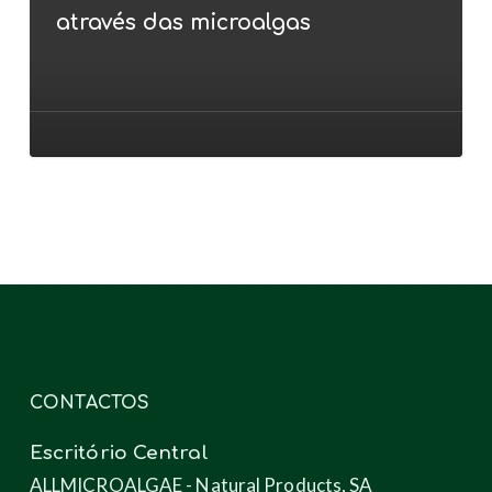
–
através das microalgas
dos
efluentes
aos
novos
produtos
através
das
microalgas
CONTACTOS
Escritório Central
ALLMICROALGAE - Natural Products, SA