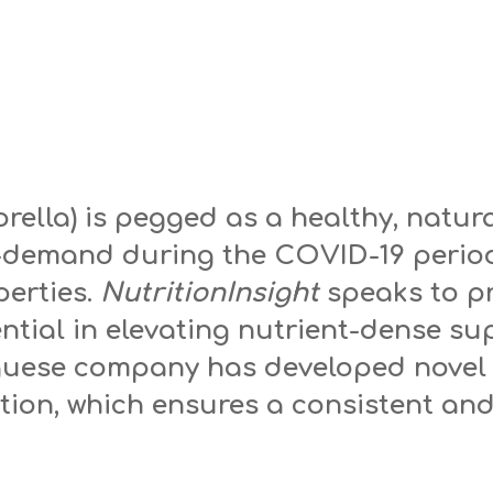
orella) is pegged as a healthy, natu
n-demand during the COVID-19 period
erties.
NutritionInsight
speaks to p
ential in elevating nutrient-dense s
guese company has developed novel
ion, which ensures a consistent and