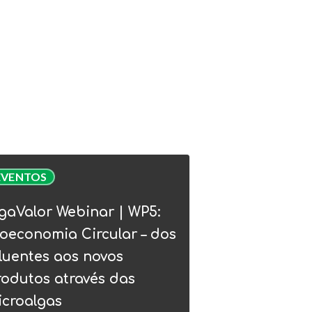
Valor
EVENTOS
nar
gaValor Webinar | WP5:
:
oeconomia Circular – dos
conomia
luentes aos novos
lar
rodutos através das
icroalgas