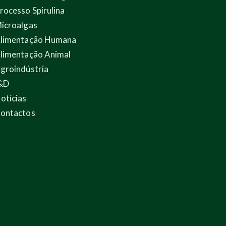
rocesso Spirulina
icroalgas
limentação Humana
limentação Animal
groindústria
&D
otícias
ontactos