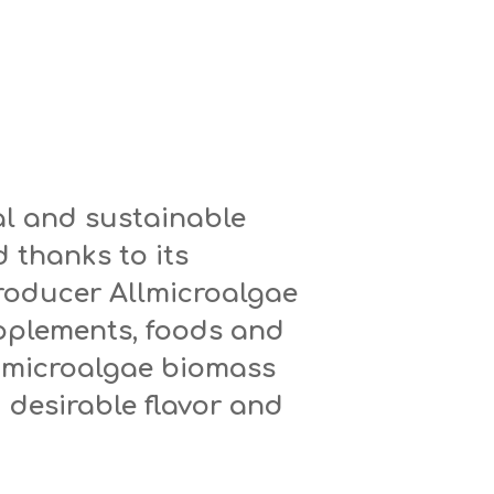
ral and sustainable
 thanks to its
roducer Allmicroalgae
upplements, foods and
 microalgae biomass
 desirable flavor and