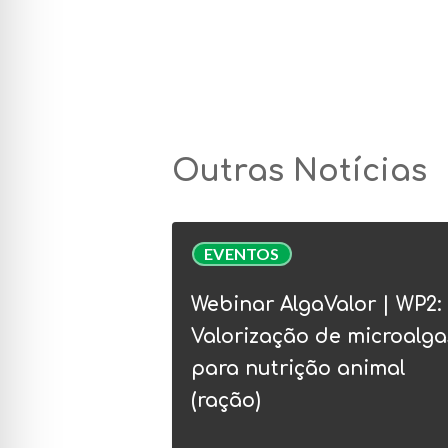
Outras Notícias
Webinar
EVENTOS
AlgaValor
|
Webinar AlgaValor | WP2:
WP2:
Valorização de microalga
Valorização
para nutrição animal
de
(ração)
microalgas
para