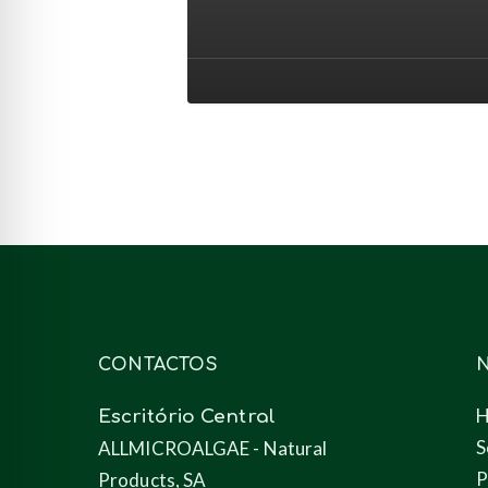
nutrição
animal
(ração)
CONTACTOS
Escritório Central
S
ALLMICROALGAE - Natural
P
Products, SA