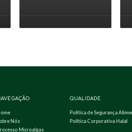
conferência
eflue
AlgaEurope
aos
2022
novo
prod
atra
das
micr
NAVEGAÇÃO
QUALIDADE
Home
Política de Segurança Alime
obre Nós
Política Corporativa Halal
rocesso Microalgas