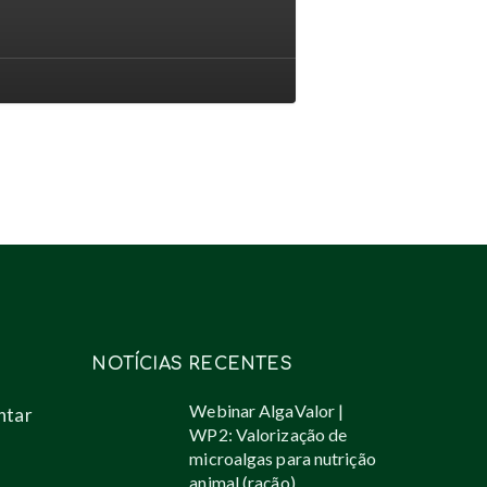
ntes
s
utos
vés
oalgas
NOTÍCIAS RECENTES
Webinar AlgaValor |
ntar
WP2: Valorização de
microalgas para nutrição
animal (ração)