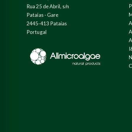
P
Rua 25 de Abril, s/n
M
Pataias - Gare
A
2445-413 Pataias
A
Portugal
A
I
N
C