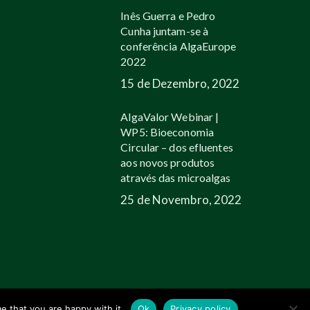
Inês Guerra e Pedro
Cunha juntam-se à
conferência AlgaEurope
2022
15 de Dezembro, 2022
AlgaValor Webinar |
WP5: Bioeconomia
Circular – dos efluentes
aos novos produtos
através das microalgas
25 de Novembro, 2022
linkedin
youtube
email
e that you are happy with it.
Ok
Privacy policy