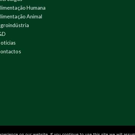
limentação Humana
limentação Animal
groindústria
&D
otícias
ontactos
erience on our website. If you continue to use this site we will assum
rowme