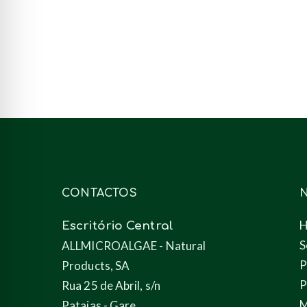
7 de Dezembro, 2019
CONTACTOS
Escritório Central
S
ALLMICROALGAE - Natural
P
Products, SA
P
Rua 25 de Abril, s/n
M
Pataias - Gare