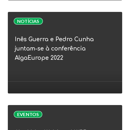
(ração)
Inês
NOTÍCIAS
Guerra
e
Inês Guerra e Pedro Cunha
Pedro
juntam-se à conferência
Cunha
juntam-
AlgaEurope 2022
se
à
conferência
AlgaEurope
2022
AlgaValor
EVENTOS
Webinar
|