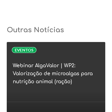
Outras Notícias
Webinar
EVENTOS
AlgaValor
|
Webinar AlgaValor | WP2:
WP2:
Valorização de microalgas para
Valorização
de
nutrição animal (ração)
microalgas
para
nutrição
animal