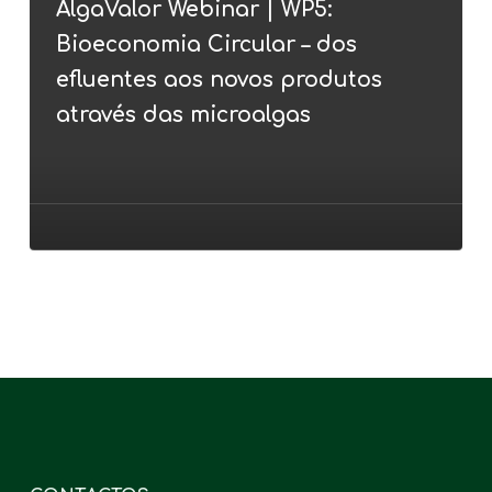
AlgaValor Webinar | WP5:
WP5:
Bioeconomia Circular – dos
Bioeconomia
Circular
efluentes aos novos produtos
–
através das microalgas
dos
efluentes
aos
novos
produtos
através
das
microalgas