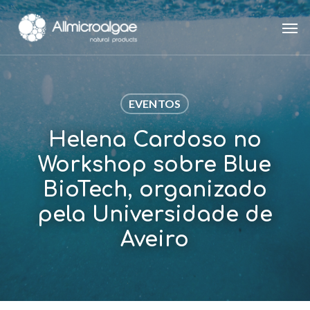
Skip
Men
to
main
content
EVENTOS
Helena Cardoso no
Workshop sobre Blue
BioTech, organizado
pela Universidade de
Aveiro