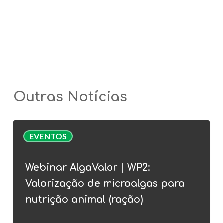
Outras Notícias
Webinar
EVENTOS
AlgaValor
|
Webinar AlgaValor | WP2:
WP2:
Valorização de microalgas para
Valorização
de
nutrição animal (ração)
microalgas