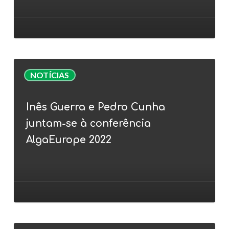
para
nutrição
animal
(ração)
Inês
NOTÍCIAS
Guerra
e
Inês Guerra e Pedro Cunha
Pedro
juntam-se à conferência
Cunha
juntam-
AlgaEurope 2022
se
à
conferência
AlgaEurope
2022