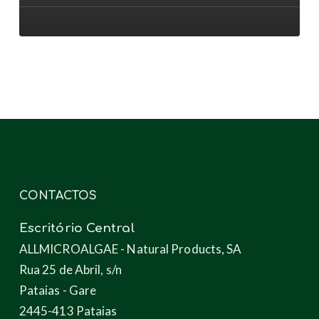
aos
novos
produtos
através
das
microalgas
CONTACTOS
Escritório Central
ALLMICROALGAE - Natural Products, SA
Rua 25 de Abril, s/n
Pataias - Gare
2445-413 Pataias