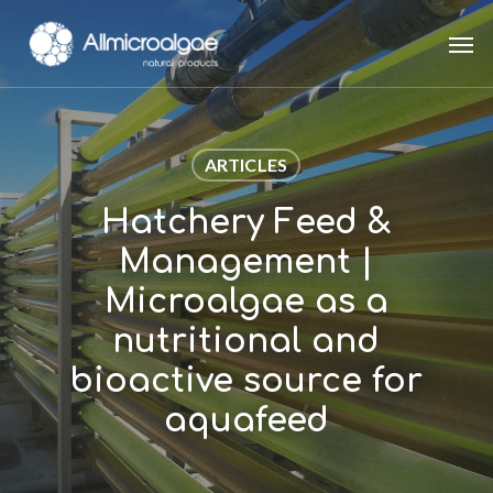
Skip
Men
to
main
content
ARTICLES
Hatchery Feed &
Management |
Microalgae as a
nutritional and
bioactive source for
aquafeed