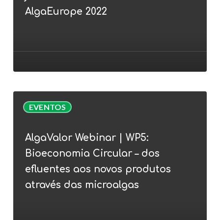
juntam-
AlgaEurope 2022
se
à
conferência
AlgaEurope
2022
AlgaValor
EVENTOS
Webinar
|
AlgaValor Webinar | WP5:
WP5:
Bioeconomia Circular – dos
Bioeconomia
Circular
efluentes aos novos produtos
–
através das microalgas
dos
efluentes