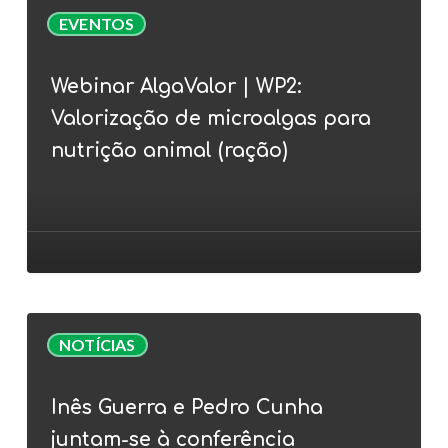
Webinar
EVENTOS
AlgaValor
|
Webinar AlgaValor | WP2:
WP2:
Valorização de microalgas para
Valorização
de
nutrição animal (ração)
microalgas
para
nutrição
animal
(ração)
Inês
NOTÍCIAS
Guerra
e
Inês Guerra e Pedro Cunha
Pedro
juntam-se à conferência
Cunha