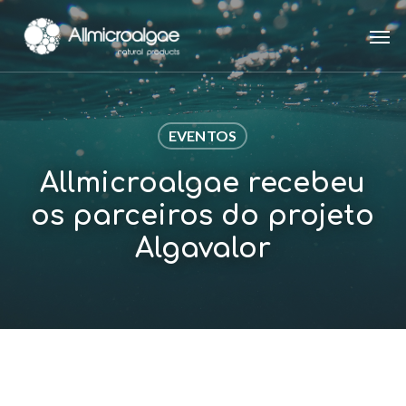
Skip
Men
to
main
content
EVENTOS
Allmicroalgae recebeu
os parceiros do projeto
Algavalor