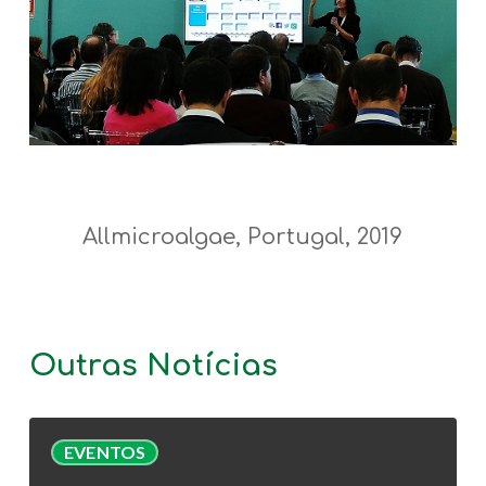
Allmicroalgae, Portugal, 2019
Outras Notícias
Webinar
EVENTOS
AlgaValor