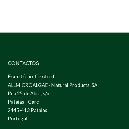
produtos
através
das
microalgas
CONTACTOS
Escritório Central
ALLMICROALGAE - Natural Products, SA
Rua 25 de Abril, s/n
Pataias - Gare
2445-413 Pataias
Portugal