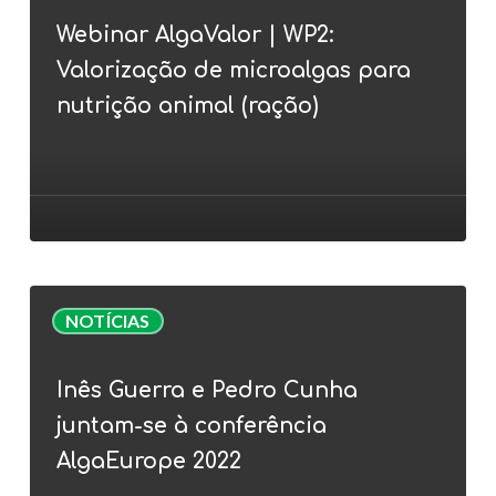
|
Webinar AlgaValor | WP2:
WP2:
Valorização de microalgas para
Valorização
de
nutrição animal (ração)
microalgas
para
nutrição
animal
(ração)
Inês
NOTÍCIAS
Guerra
e
Inês Guerra e Pedro Cunha
Pedro
juntam-se à conferência
Cunha
juntam-
AlgaEurope 2022
se