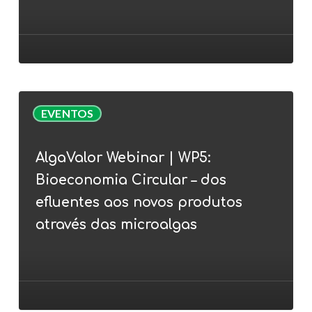
à
conferência
AlgaEurope
2022
AlgaValor
EVENTOS
Webinar
|
AlgaValor Webinar | WP5:
WP5:
Bioeconomia Circular – dos
Bioeconomia
Circular
efluentes aos novos produtos
–
através das microalgas
dos
efluentes
aos
novos