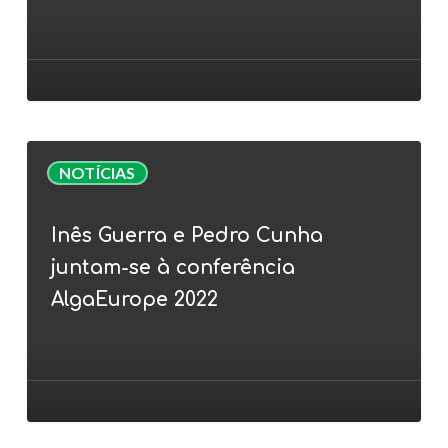
microalgas
para
nutrição
animal
(ração)
Inês
NOTÍCIAS
Guerra
e
Inês Guerra e Pedro Cunha
Pedro
juntam-se à conferência
Cunha
juntam-
AlgaEurope 2022
se
à
conferência
AlgaEurope
2022