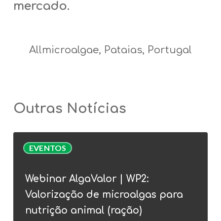
mercado.
Allmicroalgae, Pataias, Portugal
Outras Notícias
Webinar
EVENTOS
AlgaValor
|
Webinar AlgaValor | WP2:
WP2:
Valorização de microalgas para
Valorização
de
nutrição animal (ração)