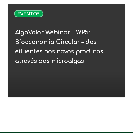
AlgaValor
EVENTOS
Webinar
|
AlgaValor Webinar | WP5:
WP5:
Bioeconomia Circular – dos
Bioeconomia
Circular
efluentes aos novos produtos
–
através das microalgas
dos
efluentes
aos
novos
produtos
através
das
microalgas