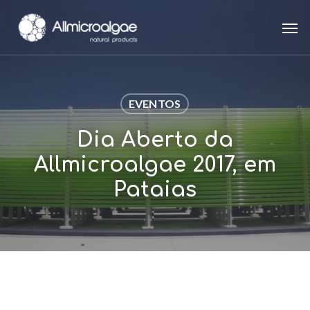
Skip
Men
to
main
content
EVENTOS
Dia Aberto da
Allmicroalgae 2017, em
Pataias