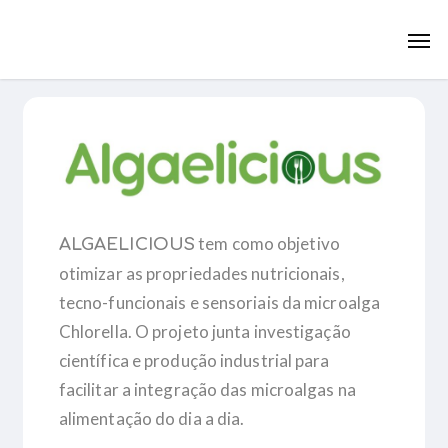
Skip
Men
to
main
content
tem como objetivo
ALGAELICIOUS
otimizar as propriedades nutricionais,
tecno-funcionais e sensoriais da microalga
Chlorella
. O projeto junta investigação
científica e produção industrial para
facilitar a integração das microalgas na
alimentação do dia a dia.